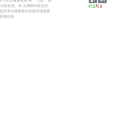
华为生态健康度调 研”。为此，我
1
0
分析改进。本 次调研内容仅供
0
0
您对本次调查有任何疑问或需要
度调研项目组