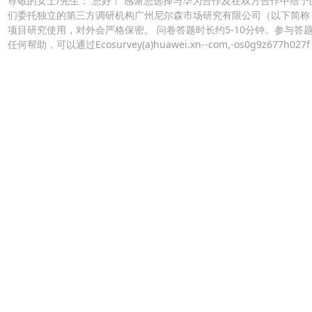
尊敬的女士/先生： 您好！ 感谢您选择与华为合作及在双方合作中给予
们委托独立的第三方调研机构广州尼尔森市场研究有限公司（以下简称
项目研究使用，对外会严格保密。 问卷答题时长约5-10分钟。参与答
任何帮助，可以通过Ecosurvey(a)huawei.xn--com,-os0g9